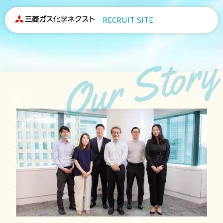
RECRUIT SITE
Our Story
第３話