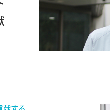
ト
献
貢献する