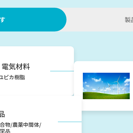
す
製
・電気材料
ユピカ樹脂
品
合物/農薬中間体/
学品