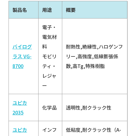
製品名
用途
概要
電子・
電気材
バイログ
料
耐熱性,絶縁性,ハロゲンフ
ラス VG-
モビリ
リー,高強度,低線膨張係
8700
ティ・
数,高Tg,特殊樹脂
レジャ
ー
ユピカ
化学品
透明性,耐クラック性
2035
ユピカ
インフ
低粘度,耐クラック性（A-