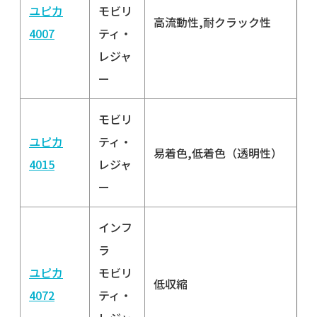
ユピカ
モビリ
高流動性,耐クラック性
4007
ティ・
レジャ
ー
モビリ
ユピカ
ティ・
易着色,低着色（透明性）
4015
レジャ
ー
インフ
ラ
ユピカ
モビリ
低収縮
4072
ティ・