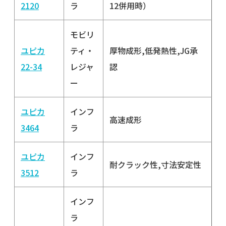
2120
ラ
12併用時）
モビリ
ユピカ
ティ・
厚物成形,低発熱性,JG承
22-34
レジャ
認
ー
ユピカ
インフ
高速成形
3464
ラ
ユピカ
インフ
耐クラック性,寸法安定性
3512
ラ
インフ
ラ