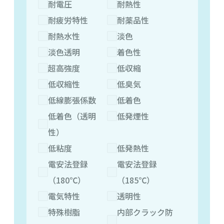
耐電圧
耐熱性
耐疲労特性
耐薬品性
耐熱水性
淡色
淡色透明
着色性
超高強度
低収縮
低収縮性
低臭気
低線膨張係数
低着色
低着色（透明
低発煙性
性）
低粘度
低発熱性
電安法登録
電安法登録
（180℃）
（185℃）
電気特性
透明性
特殊樹脂
内部クラック防