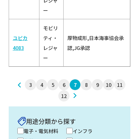
レジャ
ー
モビリ
ユピカ
ティ・
厚物成形,日本海事協会承
4083
レジャ
認,JG承認
ー
3
前へ
4
5
6
8
9
10
11
7
12
次へ
用途分類から探す
電子・電気材料
インフラ