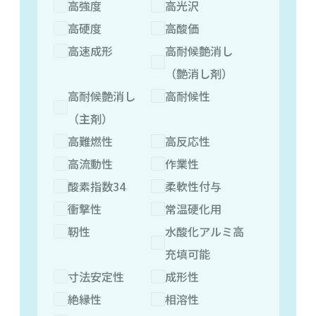
高強度
高光沢
高硬度
高酸価
高速成形
高耐候艶消し
（艶消し剤）
高耐候艶消し
高耐候性
（主剤）
高難燃性
高反応性
高流動性
作業性
酸素指数34
柔軟性付与
衝撃性
常温硬化用
靭性
水酸化アルミ高
充填可能
寸法安定性
成形性
絶縁性
相溶性