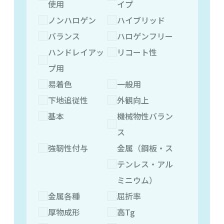
使用
イプ
ノンハロゲン
ハイブリッド
バランス
ハロゲンフリー
ハンドレイアッ
リコート性
プ用
易着色
一般用
下地追従性
外観向上
基本
機械物性バラン
ス
強靭性付与
金属（鋼板・ス
テンレス・アル
ミニウム）
金属各種
屈折率
厚物成形
高Tg