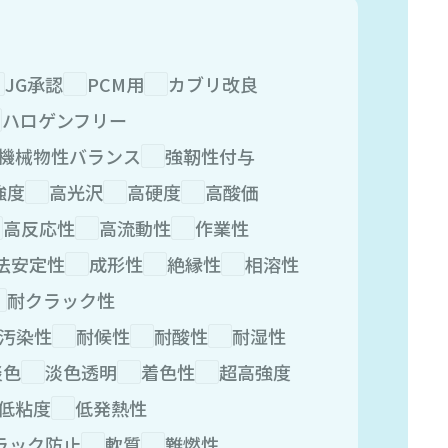
JG承認
PCM用
カブリ改良
ハロゲンフリー
機械物性バランス
強靭性付与
強度
高光沢
高硬度
高酸価
高反応性
高流動性
作業性
法安定性
成形性
絶縁性
相溶性
耐クラック性
汚染性
耐候性
耐酸性
耐湿性
淡色
淡色透明
着色性
超高強度
低粘度
低発熱性
ラック防止
軟質
難燃性