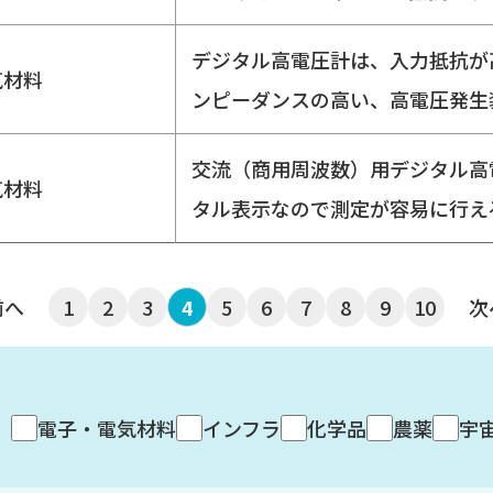
デジタル高電圧計は、入力抵抗が
気材料
ンピーダンスの高い、高電圧発生
交流（商用周波数）用デジタル高
気材料
タル表示なので測定が容易に行え
前へ
1
2
3
5
6
7
8
9
10
次
4
電子・電気材料
インフラ
化学品
農薬
宇