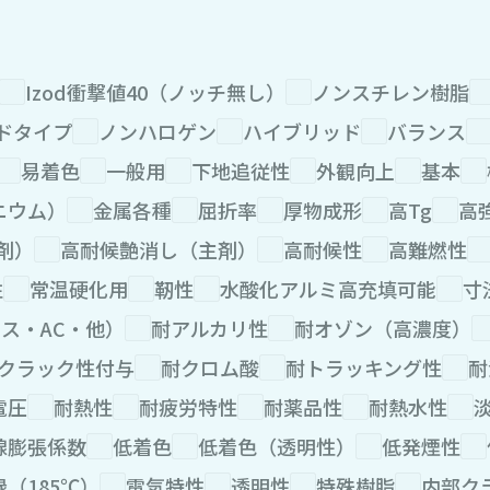
Izod衝撃値40（ノッチ無し）
ノンスチレン樹脂
ドタイプ
ノンハロゲン
ハイブリッド
バランス
易着色
一般用
下地追従性
外観向上
基本
ニウム）
金属各種
屈折率
厚物成形
高Tg
高
剤）
高耐候艶消し（主剤）
高耐候性
高難燃性
性
常温硬化用
靭性
水酸化アルミ高充填可能
寸
ス・AC・他）
耐アルカリ性
耐オゾン（高濃度）
クラック性付与
耐クロム酸
耐トラッキング性
耐
電圧
耐熱性
耐疲労特性
耐薬品性
耐熱水性
線膨張係数
低着色
低着色（透明性）
低発煙性
（185℃）
電気特性
透明性
特殊樹脂
内部ク