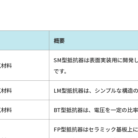
）
概要
SM型抵抗器は表面実装用に開発
気材料
です。
気材料
LM型抵抗器は、シンプルな構造
気材料
BT型抵抗器は、電圧を一定の比
FP型抵抗器はセラミック基板上