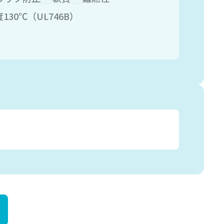
30℃（UL746B）