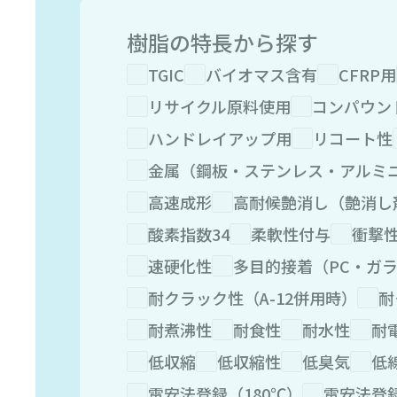
樹脂の特長から探す
TGIC
バイオマス含有
CFRP用
リサイクル原料使用
コンパウン
ハンドレイアップ用
リコート性
金属（鋼板・ステンレス・アルミ
高速成形
高耐候艶消し（艶消し
酸素指数34
柔軟性付与
衝撃
速硬化性
多目的接着（PC・ガラ
耐クラック性（A-12併用時）
耐
耐煮沸性
耐食性
耐水性
耐
低収縮
低収縮性
低臭気
低
電安法登録（180℃）
電安法登録