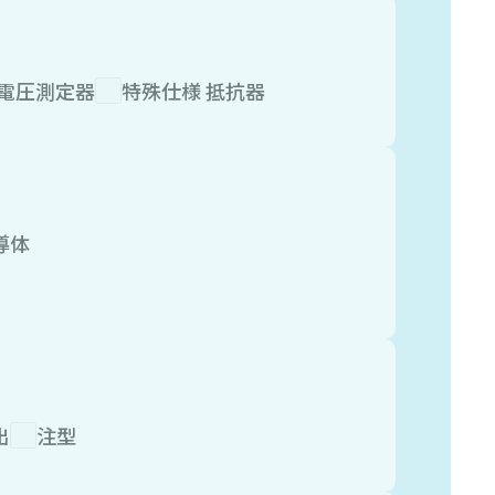
電圧測定器
特殊仕様 抵抗器
導体
出
注型